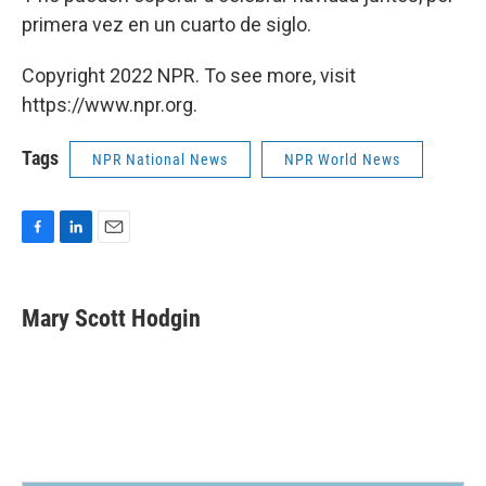
primera vez en un cuarto de siglo.
Copyright 2022 NPR. To see more, visit
https://www.npr.org.
Tags
NPR National News
NPR World News
F
L
E
a
i
m
c
n
a
e
k
i
Mary Scott Hodgin
b
e
l
o
d
o
I
k
n