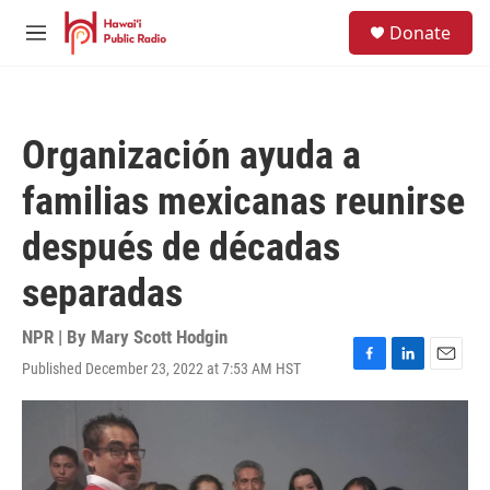
Skip to main content
S
Donate
e
M
a
e
r
n
c
u
h
Organización ayuda a
u
e
familias mexicanas reunirse
r
y
después de décadas
separadas
NPR | By
Mary Scott Hodgin
Published December 23, 2022 at 7:53 AM HST
F
L
E
a
i
m
c
n
a
e
k
i
b
e
l
o
d