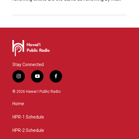
Stay Connected
i
y
f
n
o
a
s
u
c
© 2026 Hawaiʻi Public Radio
t
t
e
a
u
b
Home
g
b
o
r
e
o
a
k
HPR-1 Schedule
m
HPR-2 Schedule