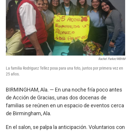
o
I
k
n
Rachel Parker/WBHM
La familia Rodriguez Tellez posa para una foto, juntos por primera vez en
25 años.
BIRMINGHAM, Ala. — En una noche fría poco antes
de Acción de Gracias, unas dos docenas de
familias se reúnen en un espacio de eventos cerca
de Birmingham, Ala.
En el salon, se palpa la anticipación. Voluntarios con